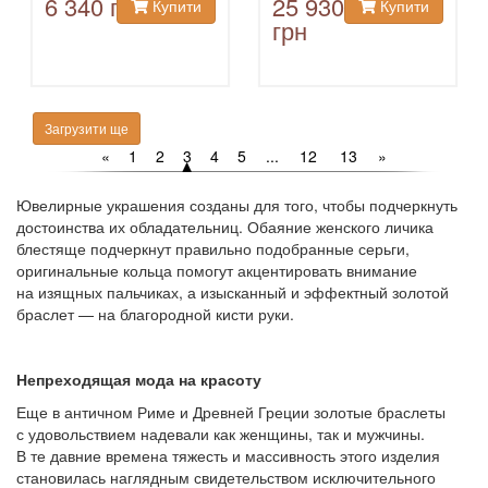
6 340 грн
25 930
Купити
Купити
грн
Загрузити ще
«
1
2
3
4
5
...
12
13
»
Ювелирные украшения созданы для того, чтобы подчеркнуть
достоинства их обладательниц. Обаяние женского личика
блестяще подчеркнут правильно подобранные серьги,
оригинальные кольца помогут акцентировать внимание
на изящных пальчиках, а изысканный и эффектный золотой
браслет — на благородной кисти руки.
Непреходящая мода на красоту
Еще в античном Риме и Древней Греции золотые браслеты
с удовольствием надевали как женщины, так и мужчины.
В те давние времена тяжесть и массивность этого изделия
становилась наглядным свидетельством исключительного