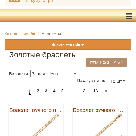
На суму:
0 грн
Каталог виробів
Браслеты
Фільтр товарів
Золотые браслеты
РТМ EXCLUSIVE
Виводити:
Показувати по:
1
2
3
4
5
...
12
13
»
Браслет ручного плетения
Браслет ручного плетения