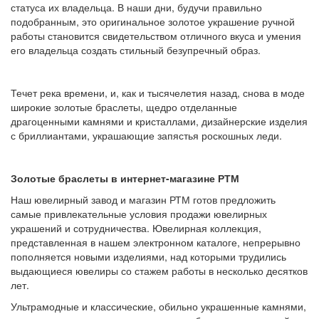
статуса их владельца. В наши дни, будучи правильно
подобранным, это оригинальное золотое украшение ручной
работы становится свидетельством отличного вкуса и умения
его владельца создать стильный безупречный образ.
Течет река времени, и, как и тысячелетия назад, снова в моде
широкие золотые браслеты, щедро отделанные
драгоценными камнями и кристаллами, дизайнерские изделия
с бриллиантами, украшающие запястья роскошных леди.
Золотые браслеты в интернет-магазине РТМ
Наш ювелирный завод и магазин РТМ готов предложить
самые привлекательные условия продажи ювелирных
украшений и сотрудничества. Ювелирная коллекция,
представленная в нашем электронном каталоге, непрерывно
пополняется новыми изделиями, над которыми трудились
выдающиеся ювелиры со стажем работы в несколько десятков
лет.
Ультрамодные и классические, обильно украшенные камнями,