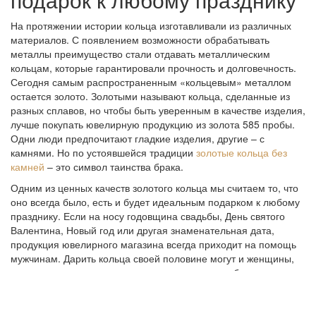
На протяжении истории кольца изготавливали из различных
материалов. С появлением возможности обрабатывать
металлы преимущество стали отдавать металлическим
кольцам, которые гарантировали прочность и долговечность.
Сегодня самым распространенным «кольцевым» металлом
остается золото. Золотыми называют кольца, сделанные из
разных сплавов, но чтобы быть уверенным в качестве изделия,
лучше покупать ювелирную продукцию из золота 585 пробы.
Одни люди предпочитают гладкие изделия, другие – с
камнями. Но по устоявшейся традиции
золотые кольца без
камней
– это символ таинства брака.
Одним из ценных качеств золотого кольца мы считаем то, что
оно всегда было, есть и будет идеальным подарком к любому
празднику. Если на носу годовщина свадьбы, День святого
Валентина, Новый год или другая знаменательная дата,
продукция ювелирного магазина всегда приходит на помощь
мужчинам. Дарить кольца своей половине могут и женщины,
однако не все представители сильного пола любят их носить.
При выборе кольца учитывают два главных фактора:
индивидуальные предпочтения адресата подарка и размер. С