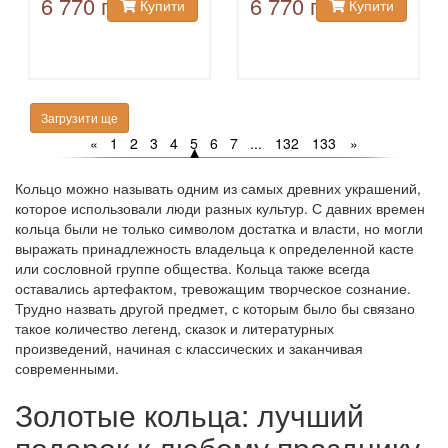
6 770 грн
6 770 грн
Купити
Купити
Загрузити ще
«
1
2
3
4
5
6
7
...
132
133
»
Кольцо можно называть одним из самых древних украшений,
которое использовали люди разных культур. С давних времен
кольца были не только символом достатка и власти, но могли
выражать принадлежность владельца к определенной касте
или сословной группе общества. Кольца также всегда
оставались артефактом, тревожащим творческое сознание.
Трудно назвать другой предмет, с которым было бы связано
такое количество легенд, сказок и литературных
произведений, начиная с классических и заканчивая
современными.
Золотые кольца: лучший
подарок к любому празднику