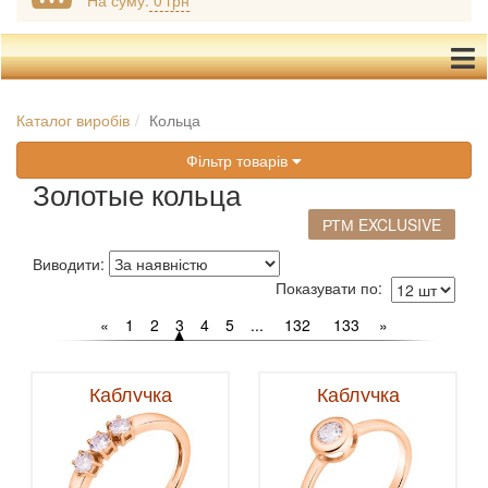
На суму:
0 грн
Каталог виробів
Кольца
Фільтр товарів
Золотые кольца
РТМ EXCLUSIVE
Виводити:
Показувати по:
«
1
2
3
4
5
...
132
133
»
Каблучка
Каблучка