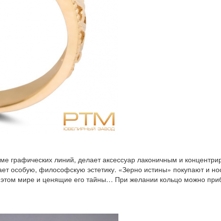
оме графических линий, делает аксессуар лаконичным и концентри
ает особую, философскую эстетику. «Зерно истины» покупают и но
том мире и ценящие его тайны… При желании кольцо можно прибр