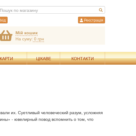
хід
Реєстрація
Мій кошик
На суму:
0 грн
 КАРТИ
ЦІКАВЕ
КОНТАКТИ
вали их. Суетливый человеческий разум, усложняя
тины» - ювелирный повод вспомнить о том, что