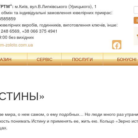
"РТМ":
м.Київ, вул.В.Липківського (Урицького), 1
, обмін та індивідуальні замовлення ювелірних прикрас:
8585859
В
ювелірних виробів, годинників, виготовлення ключів, інше:
 248 6569, +38 066 375 4941
9:00 без вихідних
m-zoloto.com.ua
ГАЗИН
СЕРВІС
ПОСЛУГИ
БОНУСНІ
ИСТИНЫ»
тве мира, о нем самом, о ему подобных… Но люди много раз утрачи
бность понимать Истину и применять ее, жить ею. Кольцо «Зерно ис
щах.