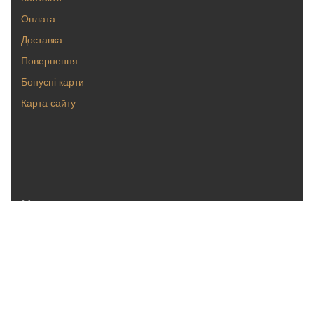
Оплата
Доставка
Повернення
Бонусні карти
Карта сайту
Каталог
Кольца
Серьги
Кулоны, булавки
Крестики, ладанки
Браслеты