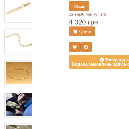
Обмін
За виріб при купівлі:
4 320 грн
Купити
Товар під з
Видача замовлень здійсню