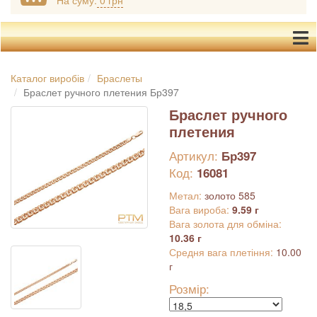
На суму:
0 грн
Каталог виробів
Браслеты
Браслет ручного плетения Бр397
Браслет ручного
плетения
Артикул:
Бр397
Код:
16081
Метал:
золото 585
Вага вироба:
9.59 г
Вага золота для обміна:
10.36 г
Средня вага плетіння:
10.00
г
Розмір: