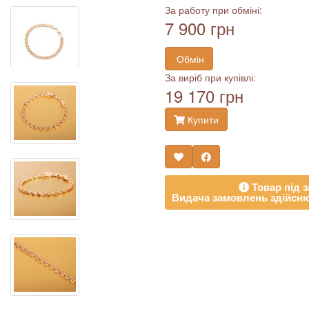
За работу при обміні:
7 900 грн
Обмін
За виріб при купівлі:
19 170 грн
Купити
Товар під з
Видача замовлень здійсню