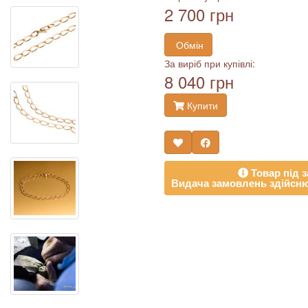
2 700 грн
Обмін
За виріб при купівлі:
8 040 грн
Купити
Товар під з
Видача замовлень здійсню