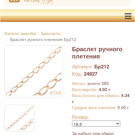
На суму:
0 грн
Каталог виробів
Браслеты
Браслет ручного плетения Бр212
Браслет ручного
плетения
Артикул:
Бр212
Код:
24927
Метал:
золото 585
Вага вироба:
4.02 г
Вага золота для обміна:
4.34
г
Средня вага плетіння:
5.00 г
Розмір:
За работу при обміні: