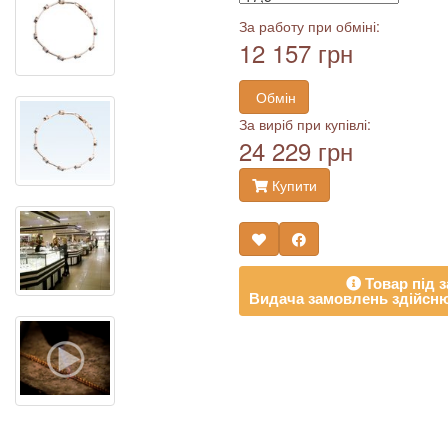
За работу при обміні:
12 157 грн
Обмін
За виріб при купівлі:
24 229 грн
Купити
Товар під з
Видача замовлень здійсню