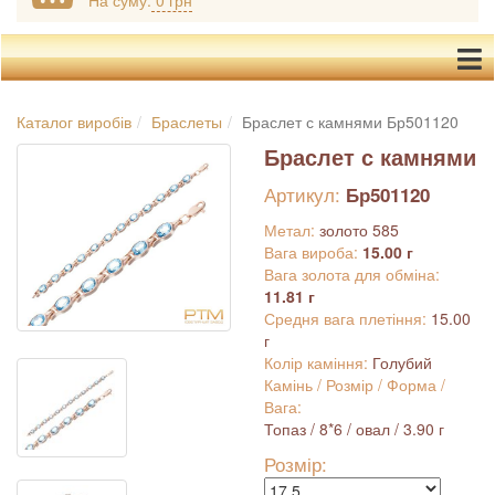
На суму:
0 грн
Каталог виробів
Браслеты
Браслет с камнями Бр501120
Браслет с камнями
Артикул:
Бр501120
Метал:
золото 585
Вага вироба:
15.00 г
Вага золота для обміна:
11.81 г
Средня вага плетіння:
15.00
г
Колір каміння:
Голубий
Камінь / Розмір / Форма /
Вага:
Топаз / 8*6 / овал / 3.90 г
Розмір: