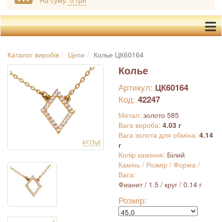
На суму:
0 грн
Каталог виробів
Цепи
Колье ЦК60164
Колье
Артикул:
ЦК60164
Код:
42247
Метал:
золото 585
Вага вироба:
4.03 г
Вага золота для обміна:
4.14
г
Колір каміння:
Білий
Камінь / Розмір / Форма /
Вага:
Фианит / 1.5 / круг / 0.14 г
Розмір: