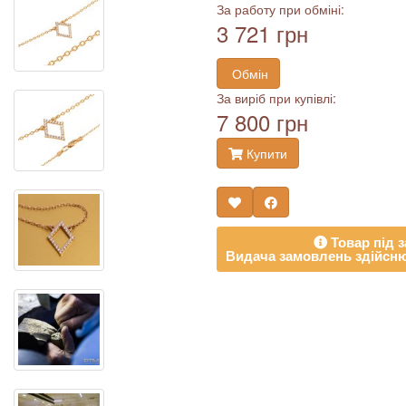
За работу при обміні:
3 721 грн
Обмін
За виріб при купівлі:
7 800 грн
Купити
Товар під з
Видача замовлень здійсню