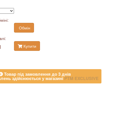
міні:
Обмін
влі:
н
Купити
Товар під замовлення до 3 днів
лень здійснюється у магазині
PTM EXCLUSIVE