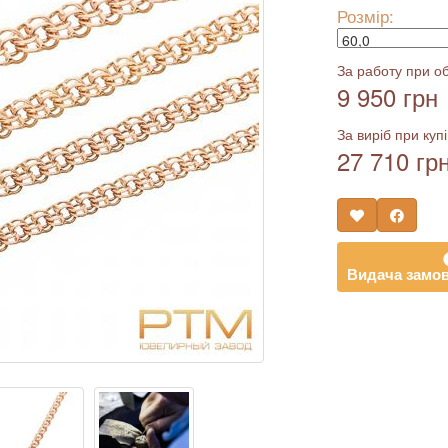
Розмір:
За работу при об
9 950 грн
За виріб при купі
27 710 гр
Видача замов