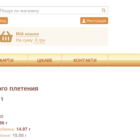
хід
Реєстрація
Мій кошик
На суму:
0 грн
 КАРТИ
ЦІКАВЕ
КОНТАКТИ
го плетения
11
85
86 г
 обміна:
14.97 г
тіння:
15.00 г