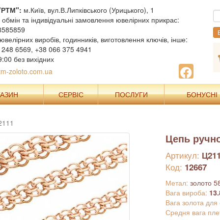
"РТМ":
м.Київ, вул.В.Липківського (Урицького), 1
, обмін та індивідуальні замовлення ювелірних прикрас:
8585859
В
ювелірних виробів, годинників, виготовлення ключів, інше:
 248 6569, +38 066 375 4941
9:00 без вихідних
m-zoloto.com.ua
ГАЗИН
СЕРВІС
ПОСЛУГИ
БОНУСНІ
2111
Цепь ручно
Артикул:
Ц21
Код:
12667
Метал:
золото 5
Вага вироба:
13.
Вага золота для
Средня вага пле