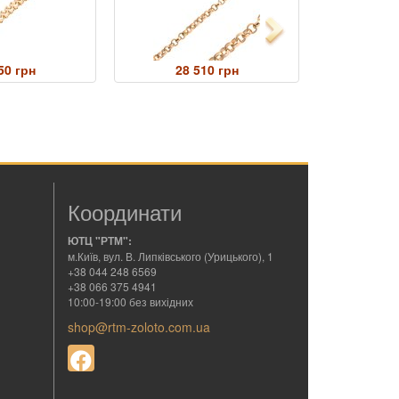
Next
50 грн
28 510 грн
42 
Координати
ЮТЦ "РТМ":
м.Київ, вул. В. Липківського (Урицького), 1
+38 044 248 6569
+38 066 375 4941
10:00-19:00 без вихідних
shop@rtm-zoloto.com.ua