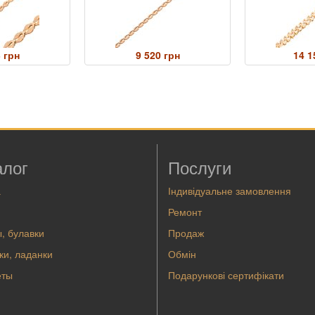
 грн
9 520 грн
14 1
алог
Послуги
а
Індивідуальне замовлення
Ремонт
, булавки
Продаж
ки, ладанки
Обмін
еты
Подарункові сертифікати