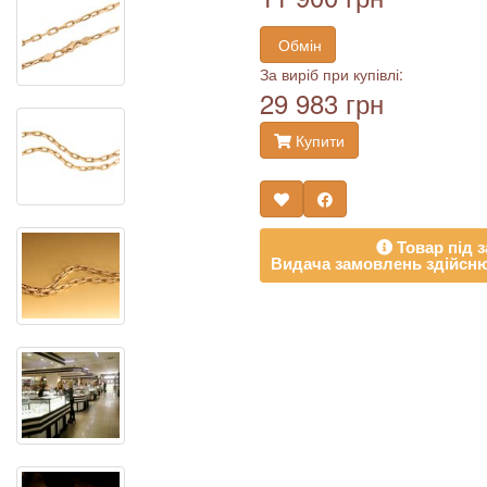
Обмін
За виріб при купівлі:
29 983 грн
Купити
Товар під з
Видача замовлень здійсню