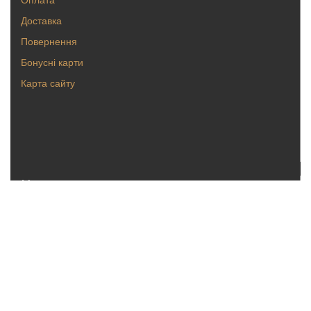
Доставка
Повернення
Бонусні карти
Карта сайту
Каталог
Кольца
Серьги
Кулоны, булавки
Крестики, ладанки
Браслеты