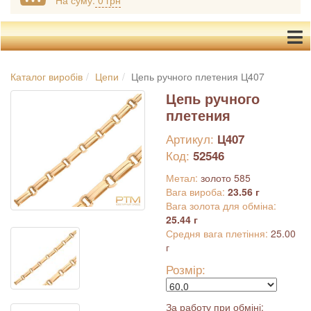
На суму:
0 грн
Каталог виробів
Цепи
Цепь ручного плетения Ц407
Цепь ручного
плетения
Артикул:
Ц407
Код:
52546
Метал:
золото 585
Вага вироба:
23.56 г
Вага золота для обміна:
25.44 г
Средня вага плетіння:
25.00
г
Розмір:
За работу при обміні: