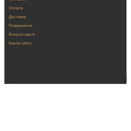
Оплата
Доставка
Повернення
Бонусні карти
Карта сайту
Каталог
Кольца
Серьги
Кулоны, булавки
Крестики, ладанки
Браслеты