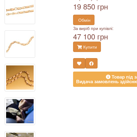
19 850 грн
Обмін
За виріб при купівлі:
47 100 грн
Купити
Товар під з
Видача замовлень здійсню