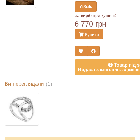
Обмін
За виріб при купівлі:
6 770 грн
Купити
Товар під з
Видача замовлень здійсню
Ви переглядали
(1)