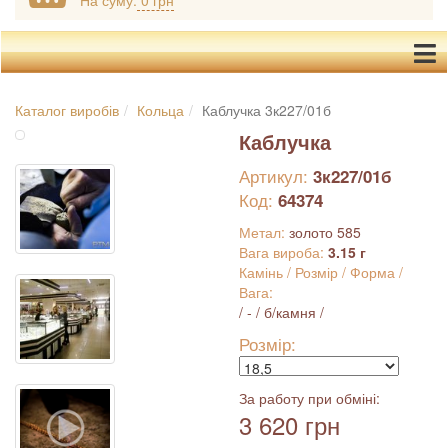
На суму:
0 грн
Каталог виробів
Кольца
Каблучка 3к227/01б
Каблучка
Артикул:
3к227/01б
Код:
64374
Метал:
золото 585
Вага вироба:
3.15 г
Камінь / Розмір / Форма /
Вага:
/ - / б/камня /
Розмір:
За работу при обміні:
3 620 грн