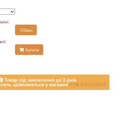
міні:
Обмін
влі:
Купити
Товар під замовлення до 3 днів
лень здійснюється у магазині
PTM EXCLUSIVE