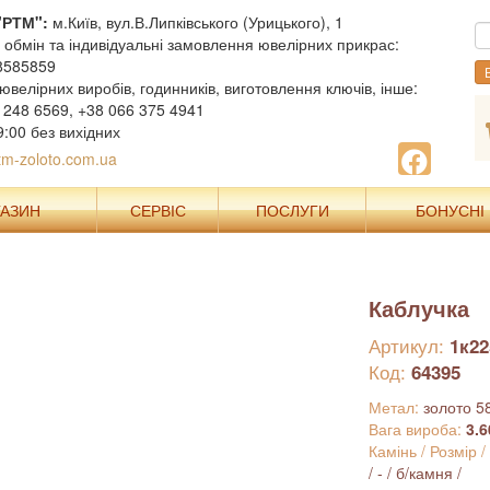
"РТМ":
м.Київ, вул.В.Липківського (Урицького), 1
, обмін та індивідуальні замовлення ювелірних прикрас:
8585859
В
ювелірних виробів, годинників, виготовлення ключів, інше:
 248 6569, +38 066 375 4941
9:00 без вихідних
m-zoloto.com.ua
ГАЗИН
СЕРВІС
ПОСЛУГИ
БОНУСНІ
Каблучка
Артикул:
1к22
Код:
64395
Метал:
золото 5
Вага вироба:
3.6
Камінь / Розмір /
/ - / б/камня /