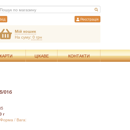
хід
Реєстрація
Мій кошик
На суму:
0 грн
 КАРТИ
ЦІКАВЕ
КОНТАКТИ
5/01б
85
0 г
 Форма / Вага: