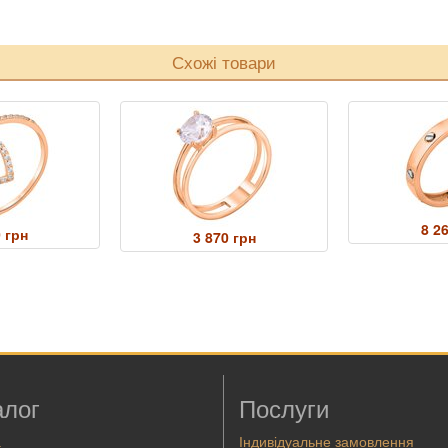
Схожі товари
8 2
 грн
3 870 грн
алог
Послуги
а
Індивідуальне замовлення