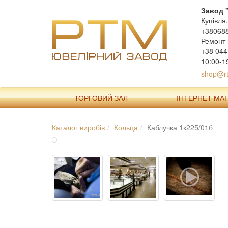
Завод 
Купівля
+38068
Ремонт 
+38 044
10:00-1
shop@rt
ТОРГОВИЙ ЗАЛ
ІНТЕРНЕТ МА
Каталог виробів
Кольца
Каблучка 1к225/01б