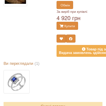
Обмін
За виріб при купівлі:
4 920 грн
Купити
Товар під з
Видача замовлень здійсню
Ви переглядали
(1)
Схожі товари