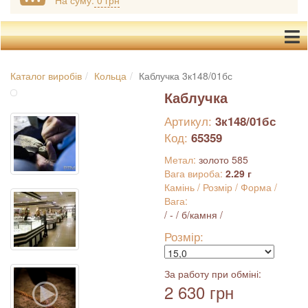
На суму:
0 грн
Каталог виробів
Кольца
Каблучка 3к148/01бс
Каблучка
Артикул:
3к148/01бс
Код:
65359
Метал:
золото 585
Вага вироба:
2.29 г
Камінь / Розмір / Форма /
Вага:
/ - / б/камня /
Розмір:
За работу при обміні:
2 630 грн