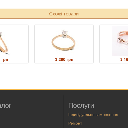
Схожі товари
 грн
3 280 грн
3 1
алог
Послуги
а
Індивідуальне замовлення
Ремонт