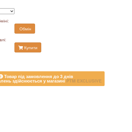
міні:
Обмін
влі:
Купити
Товар під замовлення до 3 днів
лень здійснюється у магазині
PTM EXCLUSIVE