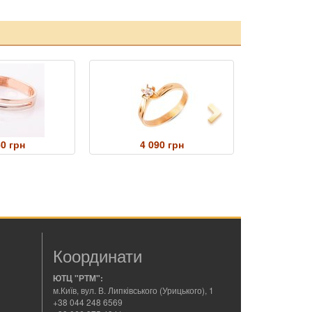
Next
60 грн
4 090 грн
3 
Координати
ЮТЦ "РТМ":
м.Київ, вул. В. Липківського (Урицького), 1
+38 044 248 6569