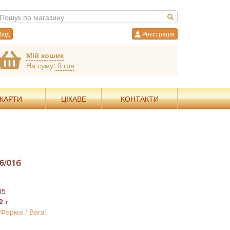
хід
Реєстрація
Мій кошик
На суму:
0 грн
 КАРТИ
ЦІКАВЕ
КОНТАКТИ
6/01б
85
2 г
 Форма / Вага: