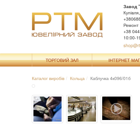
Завод 
Купівля
+38068
Ремонт 
+38 044
10:00-1
shop@rt
ТОРГОВИЙ ЗАЛ
ІНТЕРНЕТ МА
Каталог виробів
Кольца
Каблучка 4к096/01б