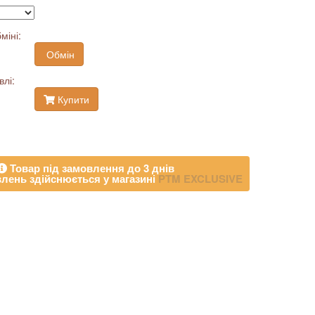
міні:
Обмін
влі:
Купити
Товар під замовлення до 3 днів
лень здійснюється у магазині
PTM EXCLUSIVE