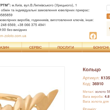
"РТМ":
м.Київ, вул.В.Липківського (Урицького), 1
, обмін та індивідуальні замовлення ювелірних прикрас:
8585859
В
ювелірних виробів, годинників, виготовлення ключів, інше:
 248 6569, +38 066 375 4941
9:00 без вихідних
m-zoloto.com.ua
ГАЗИН
СЕРВІС
ПОСЛУГИ
БОНУСНІ
Кольцо
Артикул:
К135
Код:
36910
Метал:
золото 5
Вага вироба:
4.8
Вага золота для
Розмір: