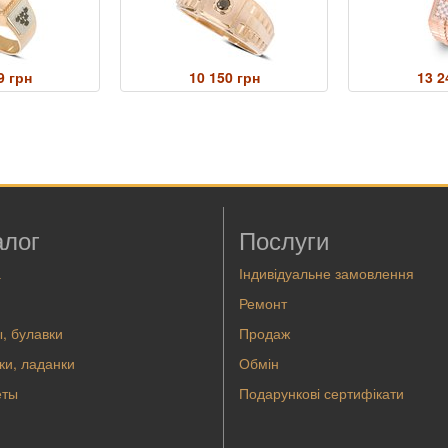
9 грн
10 150 грн
13 2
алог
Послуги
а
Індивідуальне замовлення
Ремонт
, булавки
Продаж
ки, ладанки
Обмін
еты
Подарункові сертифікати