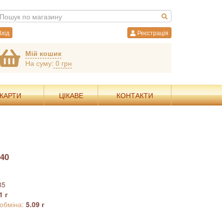
хід
Реєстрація
Мій кошик
На суму:
0 грн
 КАРТИ
ЦІКАВЕ
КОНТАКТИ
40
85
1 г
 обміна:
5.09 г