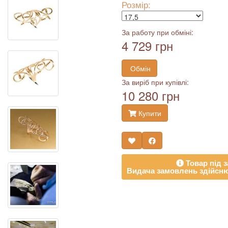
Розмір:
За работу при обміні:
4 729 грн
Обмін
За виріб при купівлі:
10 280 грн
Купити
Товар під з
Видача замовлень здійсню