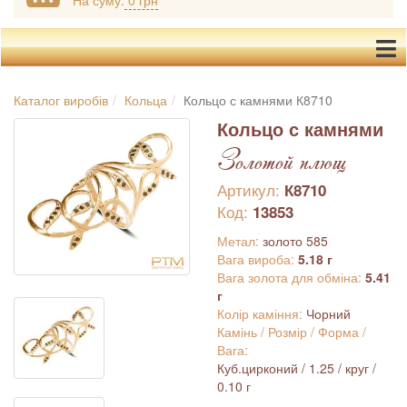
На суму:
0 грн
Каталог виробів
Кольца
Кольцо с камнями К8710
Кольцо с камнями
Золотой плющ
Артикул:
К8710
Код:
13853
Метал:
золото 585
Вага вироба:
5.18 г
Вага золота для обміна:
5.41
г
Колір каміння:
Чорний
Камінь / Розмір / Форма /
Вага:
Куб.цирконий / 1.25 / круг /
0.10 г