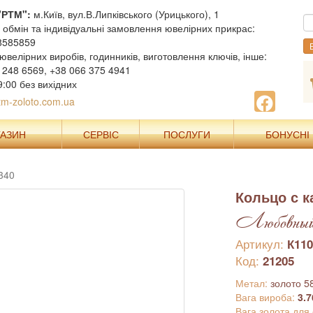
"РТМ":
м.Київ, вул.В.Липківського (Урицького), 1
, обмін та індивідуальні замовлення ювелірних прикрас:
8585859
В
ювелірних виробів, годинників, виготовлення ключів, інше:
 248 6569, +38 066 375 4941
9:00 без вихідних
m-zoloto.com.ua
ГАЗИН
СЕРВІС
ПОСЛУГИ
БОНУСНІ
340
Кольцо с 
Любовный
Артикул:
К110
Код:
21205
Метал:
золото 5
Вага вироба:
3.7
Вага золота для