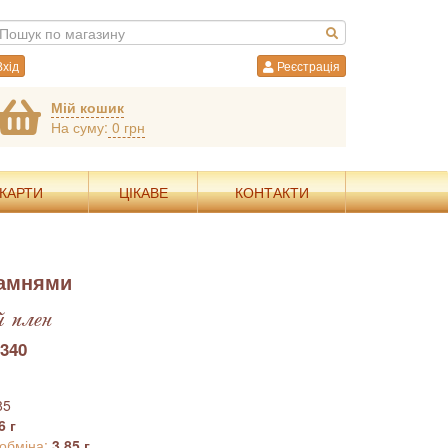
хід
Реєстрація
Мій кошик
На суму:
0 грн
 КАРТИ
ЦІКАВЕ
КОНТАКТИ
камнями
 плен
340
85
6 г
 обміна:
3.85 г