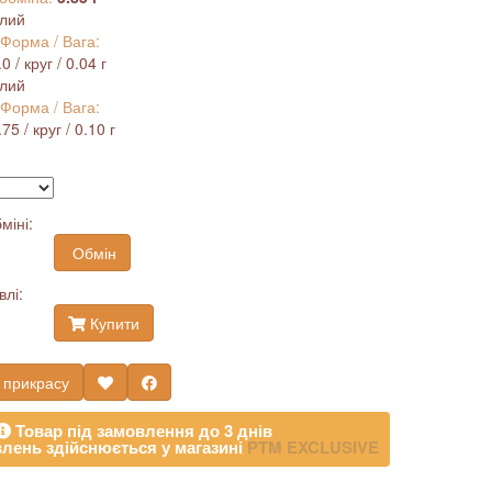
ілий
 Форма / Вага:
 / круг / 0.04 г
ілий
 Форма / Вага:
5 / круг / 0.10 г
міні:
Обмін
влі:
Купити
 прикрасу
Товар під замовлення до 3 днів
лень здійснюється у магазині
PTM EXCLUSIVE