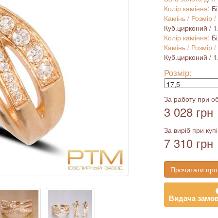
Колір каміння:
Б
Камінь / Розмір /
Куб.цирконий / 1.0
Колір каміння:
Б
Камінь / Розмір /
Куб.цирконий / 1.7
Розмір:
За работу при об
3 028 грн
За виріб при купі
7 310 грн
Прочитати про
Видача замов