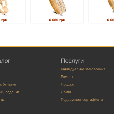
 грн
6 680 грн
6 6
алог
Послуги
а
Індивідуальне замовлення
Ремонт
, булавки
Продаж
ки, ладанки
Обмін
еты
Подарункові сертифікати