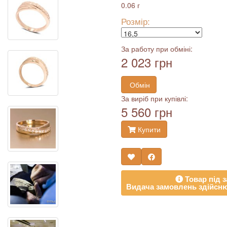
0.06 г
Розмір:
За работу при обміні:
2 023 грн
Обмін
За виріб при купівлі:
5 560 грн
Купити
Товар під з
Видача замовлень здійсню