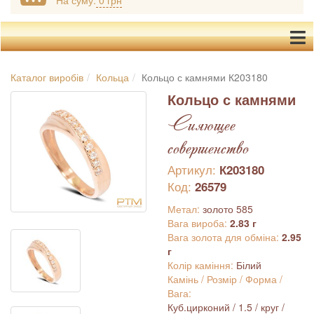
На суму:
0 грн
Каталог виробів
Кольца
Кольцо с камнями К203180
Кольцо с камнями
Сияющее
совершенство
Артикул:
К203180
Код:
26579
Метал:
золото 585
Вага вироба:
2.83 г
Вага золота для обміна:
2.95
г
Колір каміння:
Білий
Камінь / Розмір / Форма /
Вага:
Куб.цирконий / 1.5 / круг /