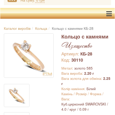
На суму:
0 грн
Каталог виробів
Кольца
Кольцо с камнями КБ-28
Кольцо с камнями
Изящество
Артикул:
КБ-28
Код:
30110
Метал:
золото 585
Вага вироба:
2.20 г
Вага золота для обміна:
2.25
г
Колір каміння:
Білий
Камінь / Розмір / Форма /
Вага:
Куб.цирконий SWAROVSKI /
4.0 / круг / 0.09 г