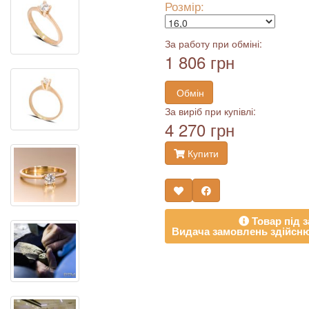
Розмір:
За работу при обміні:
1 806 грн
Обмін
За виріб при купівлі:
4 270 грн
Купити
Товар під з
Видача замовлень здійсню