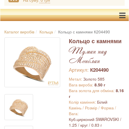
На суму:
0 грн
Каталог виробів
Кольца
Кольцо с камнями К204490
Кольцо с камнями
Туман над
Монблан
Артикул:
К204490
Метал:
Золото 585
Вага вироба:
8.50 г
Вага золота для обміна:
8.16
г
Колір каміння:
Білий
Камінь / Розмір / Форма /
Вага:
Куб.цирконий SWAROVSKI /
1.25 / круг / 0.83 г