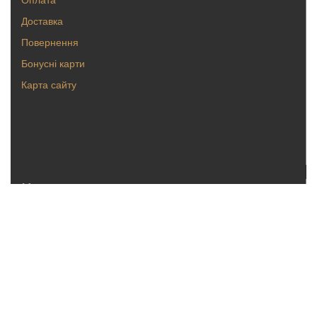
Доставка
Повернення
Бонусні карти
Карта сайту
Каталог
Кольца
Серьги
Кулоны, булавки
Крестики, ладанки
Браслеты