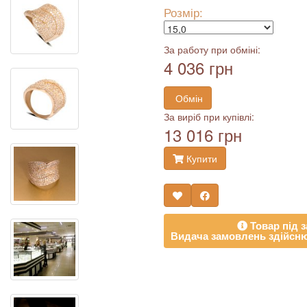
Розмір:
За работу при обміні:
4 036 грн
Обмін
За виріб при купівлі:
13 016 грн
Купити
Товар під з
Видача замовлень здійсню