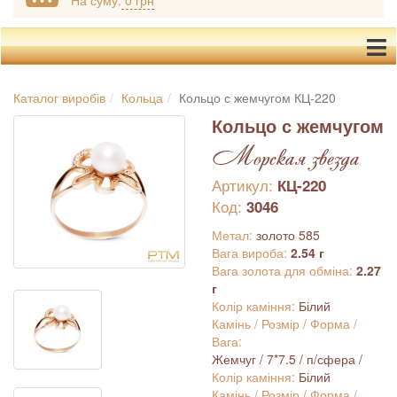
На суму:
0 грн
Каталог виробів
Кольца
Кольцо с жемчугом КЦ-220
Кольцо с жемчугом
Морская звезда
Артикул:
КЦ-220
Код:
3046
Метал:
золото 585
Вага вироба:
2.54 г
Вага золота для обміна:
2.27
г
Колір каміння:
Білий
Камінь / Розмір / Форма /
Вага:
Жемчуг / 7*7.5 / п/сфера /
Колір каміння:
Білий
Камінь / Розмір / Форма /