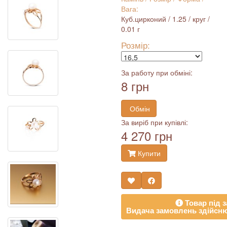
Вага:
Куб.цирконий / 1.25 / круг /
0.01 г
Розмір:
За работу при обміні:
8 грн
Обмін
За виріб при купівлі:
4 270 грн
Купити
Товар під з
Видача замовлень здійсню