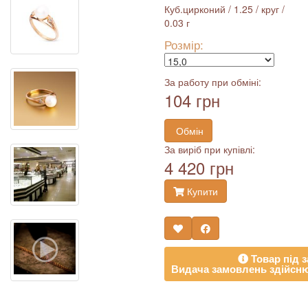
Куб.цирконий / 1.25 / круг /
0.03 г
Розмір:
За работу при обміні:
104 грн
Обмін
За виріб при купівлі:
4 420 грн
Купити
Товар під з
Видача замовлень здійсню