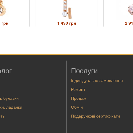
 грн
1 490 грн
2 9
алог
Послуги
а
Індивідуальне замовлення
Ремонт
, булавки
Продаж
ки, ладанки
Обмін
еты
Подарункові сертифікати