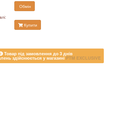
Обмін
влі:
Купити
Товар під замовлення до 3 днів
лень здійснюється у магазині
PTM EXCLUSIVE