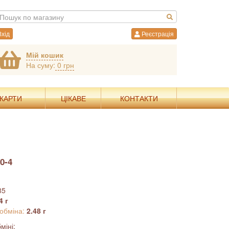
хід
Реєстрація
Мій кошик
На суму:
0 грн
 КАРТИ
ЦІКАВЕ
КОНТАКТИ
0-4
85
4 г
 обміна:
2.48 г
міні: