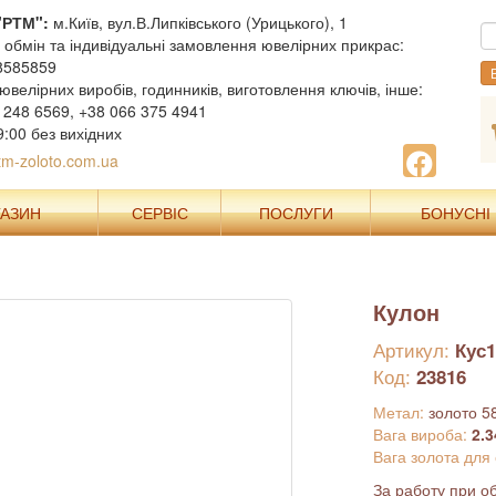
"РТМ":
м.Київ, вул.В.Липківського (Урицького), 1
, обмін та індивідуальні замовлення ювелірних прикрас:
8585859
В
ювелірних виробів, годинників, виготовлення ключів, інше:
 248 6569, +38 066 375 4941
9:00 без вихідних
m-zoloto.com.ua
ГАЗИН
СЕРВІС
ПОСЛУГИ
БОНУСНІ
Кулон
Артикул:
Кус1
Код:
23816
Метал:
золото 5
Вага вироба:
2.3
Вага золота для
За работу при об