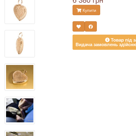
Купити
Товар під з
Видача замовлень здійсню