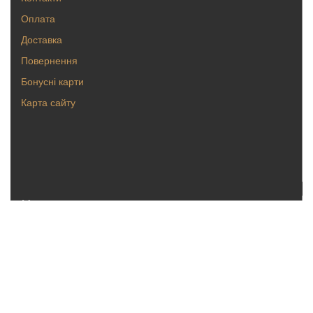
Оплата
Доставка
Повернення
Бонусні карти
Карта сайту
Каталог
Кольца
Серьги
Кулоны, булавки
Крестики, ладанки
Браслеты