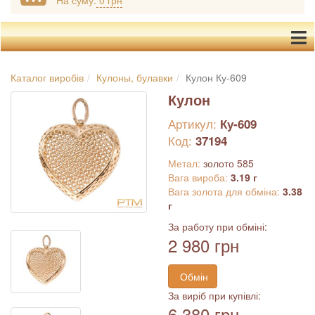
На суму:
0 грн
Каталог виробів
Кулоны, булавки
Кулон Ку-609
Кулон
Артикул:
Ку-609
Код:
37194
Метал:
золото 585
Вага вироба:
3.19 г
Вага золота для обміна:
3.38
г
За работу при обміні:
2 980 грн
Обмін
За виріб при купівлі:
6 380 грн