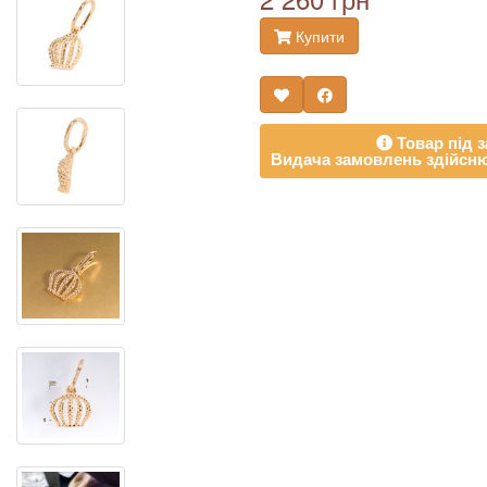
Купити
Товар під з
Видача замовлень здійсню