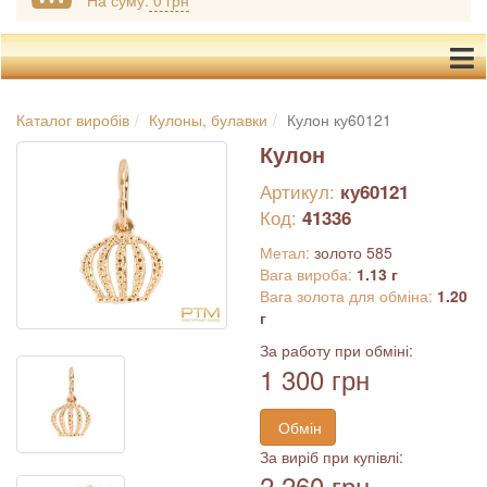
На суму:
0 грн
Каталог виробів
Кулоны, булавки
Кулон ку60121
Кулон
Артикул:
ку60121
Код:
41336
Метал:
золото 585
Вага вироба:
1.13 г
Вага золота для обміна:
1.20
г
За работу при обміні:
1 300 грн
Обмін
За виріб при купівлі:
2 260 грн