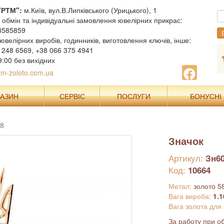
"РТМ":
м.Київ, вул.В.Липківського (Урицького), 1
, обмін та індивідуальні замовлення ювелірних прикрас:
8585859
В
ювелірних виробів, годинників, виготовлення ключів, інше:
 248 6569, +38 066 375 4941
9:00 без вихідних
m-zoloto.com.ua
ГАЗИН
СЕРВІС
ПОСЛУГИ
БОНУСНІ
78
Значок
Артикул:
Зн6
Код:
10664
Метал:
золото 5
Вага вироба:
1.1
Вага золота для
За работу при об