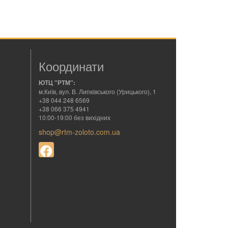
Координати
ЮТЦ "РТМ":
м.Київ, вул. В. Липківського (Урицького), 1
+38 044 248 6569
+38 066 375 4941
10:00-19:00 без вихідних
shop@rtm-zoloto.com.ua