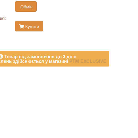
Обмін
влі:
Купити
Товар під замовлення до 3 днів
лень здійснюється у магазині
PTM EXCLUSIVE