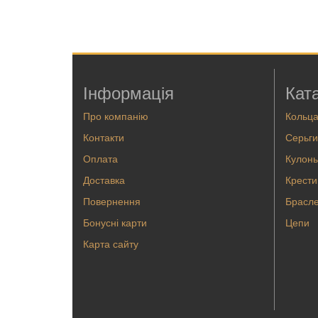
Інформація
Кат
Про компанію
Кольц
Контакти
Серьги
Оплата
Кулоны
Доставка
Крести
Повернення
Брасл
Бонусні карти
Цепи
Карта сайту