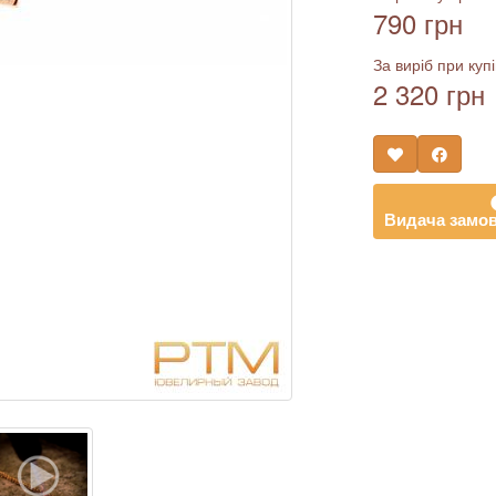
790 грн
За виріб при купі
2 320 грн
Видача замов