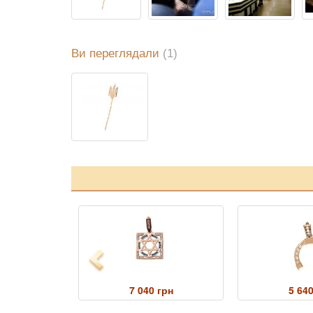
Ви переглядали
(1)
Previous
7 040 грн
5 640
грн