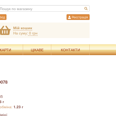
хід
Реєстрація
Мій кошик
На суму:
0 грн
 КАРТИ
ЦІКАВЕ
КОНТАКТИ
0078
85
6 г
 обміна:
1.23 г
міні: