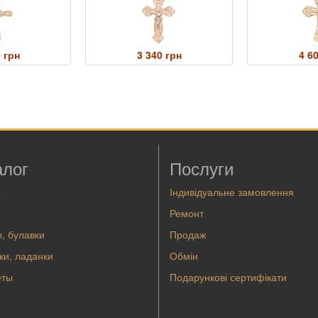
 грн
3 340 грн
4 6
алог
Послуги
а
Індивідуальне замовлення
Ремонт
, булавки
Продаж
ки, ладанки
Обмін
еты
Подарункові сертифікати