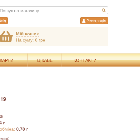
хід
Реєстрація
Мій кошик
На суму:
0 грн
 КАРТИ
ЦІКАВЕ
КОНТАКТИ
19
85
4 г
 обміна:
0.78 г
міні: