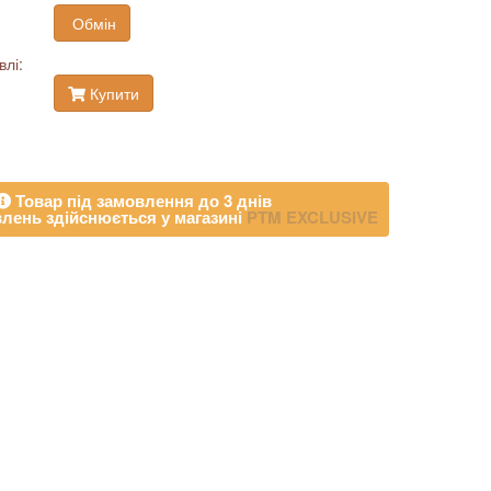
Обмін
влі:
Купити
Товар під замовлення до 3 днів
лень здійснюється у магазині
PTM EXCLUSIVE