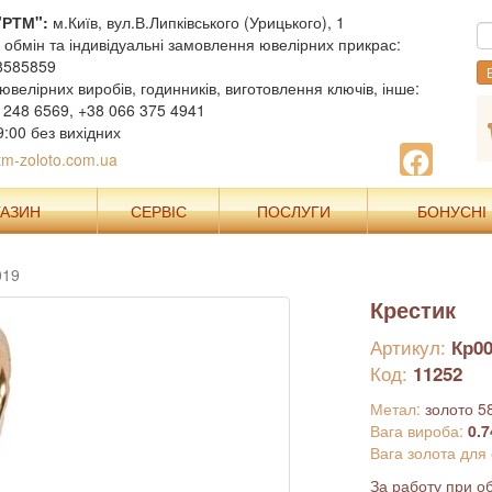
"РТМ":
м.Київ, вул.В.Липківського (Урицького), 1
, обмін та індивідуальні замовлення ювелірних прикрас:
8585859
В
ювелірних виробів, годинників, виготовлення ключів, інше:
 248 6569, +38 066 375 4941
9:00 без вихідних
m-zoloto.com.ua
ГАЗИН
СЕРВІС
ПОСЛУГИ
БОНУСНІ
019
Крестик
Артикул:
Кр00
Код:
11252
Метал:
золото 5
Вага вироба:
0.7
Вага золота для
За работу при об