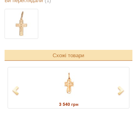
Ви переглядали
(1)
Схожі товари
Previous
Next
3 540 грн