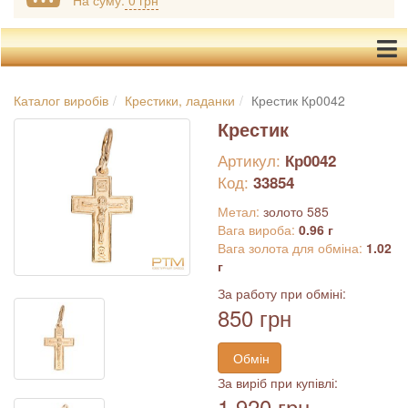
На суму:
0 грн
Каталог виробів
Крестики, ладанки
Крестик Кр0042
Крестик
Артикул:
Кр0042
Код:
33854
Метал:
золото 585
Вага вироба:
0.96 г
Вага золота для обміна:
1.02
г
За работу при обміні:
850 грн
Обмін
За виріб при купівлі:
1 920 грн