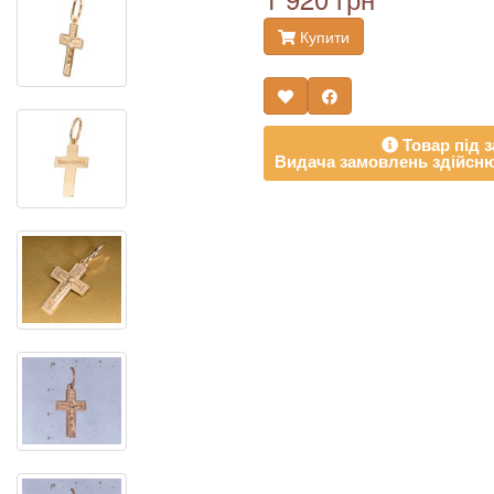
Купити
Товар під з
Видача замовлень здійсню