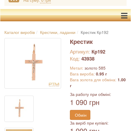
На суму:
0 грн
Каталог виробів
Крестики, ладанки
Крестик Кр192
Крестик
Артикул:
Кр192
Код:
43938
Метал:
золото 585
Вага вироба:
0.95 г
Вага золота для обміна:
1.00
г
За работу при обміні:
1 090 грн
Обмін
За виріб при купівлі:
1 900 грн