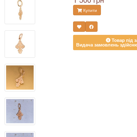
Купити
Товар під з
Видача замовлень здійсню