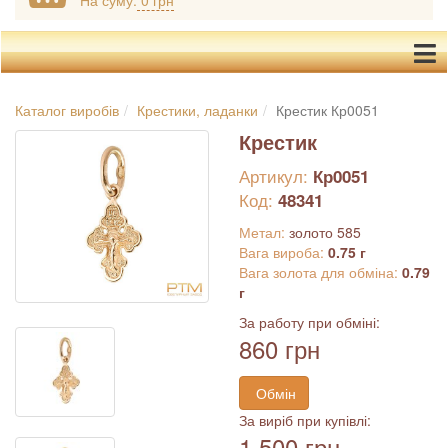
На суму:
0 грн
Каталог виробів
Крестики, ладанки
Крестик Кр0051
Крестик
Артикул:
Кр0051
Код:
48341
Метал:
золото 585
Вага вироба:
0.75 г
Вага золота для обміна:
0.79
г
За работу при обміні:
860 грн
Обмін
За виріб при купівлі:
1 500 грн