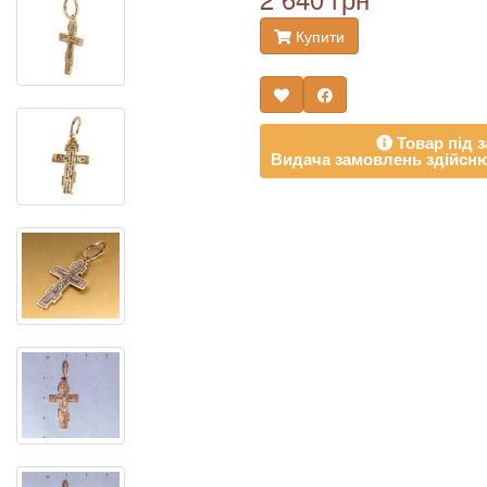
Купити
Товар під з
Видача замовлень здійсню