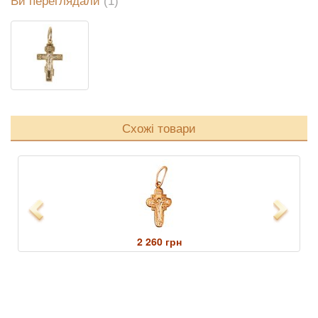
Ви переглядали
(1)
Схожі товари
Previous
Next
2 260 грн