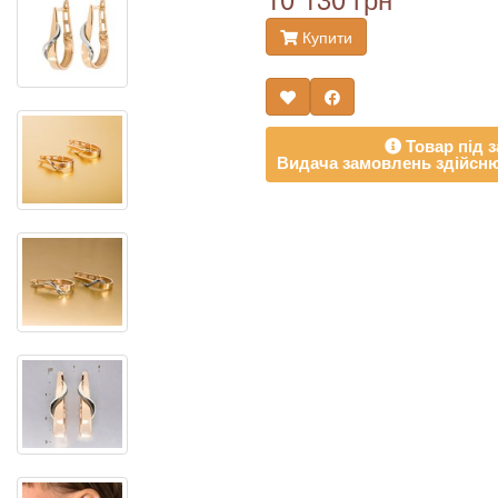
Купити
Товар під з
Видача замовлень здійсню