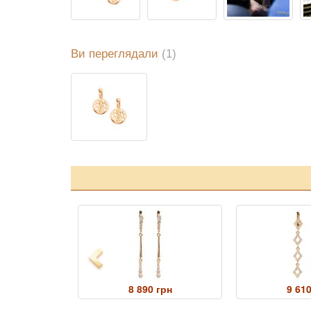
Ви переглядали
(1)
Previous
грн
8 890 грн
9 610