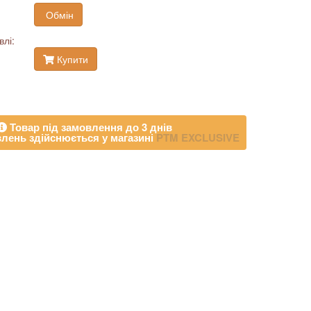
Обмін
влі:
Купити
Товар під замовлення до 3 днів
лень здійснюється у магазині
PTM EXCLUSIVE