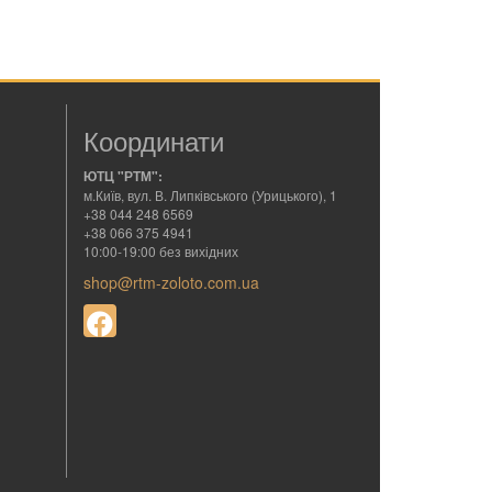
Координати
ЮТЦ "РТМ":
м.Київ, вул. В. Липківського (Урицького), 1
+38 044 248 6569
+38 066 375 4941
10:00-19:00 без вихідних
shop@rtm-zoloto.com.ua