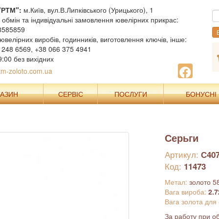
"РТМ":
м.Київ, вул.В.Липківського (Урицького), 1
, обмін та індивідуальні замовлення ювелірних прикрас:
8585859
В
ювелірних виробів, годинників, виготовлення ключів, інше:
 248 6569, +38 066 375 4941
9:00 без вихідних
m-zoloto.com.ua
ГАЗИН
СЕРВІС
ПОСЛУГИ
БОНУСНІ
Серьги
Артикул:
С40
Код:
11473
Метал:
золото 5
Вага вироба:
2.7
Вага золота для
За работу при об