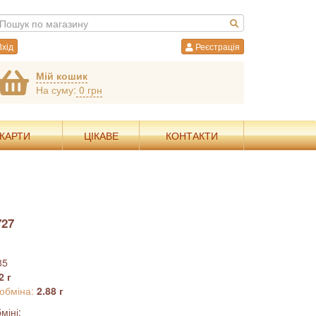
хід
Реєстрація
Мій кошик
На суму:
0 грн
 КАРТИ
ЦІКАВЕ
КОНТАКТИ
727
85
2 г
 обміна:
2.88 г
міні: