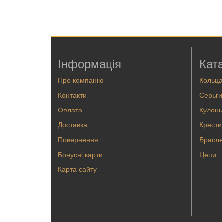
Інформація
Кат
Про компанію
Кольц
Контакти
Серьги
Оплата
Кулоны
Доставка
Крести
Повернення
Брасл
Бонусні карти
Цепи
Карта сайту