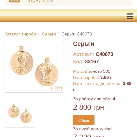
На суму:
0 грн
Каталог виробів
Серьги
Серьги С40673
Серьги
Артикул:
С40673
Код:
33167
Метал:
золото 585
Вага вироба:
3.66 г
Вага золота для обміна:
3.88
г
За работу при обміні:
2 800 грн
Обмін
За виріб при купівлі:
7 320 грн