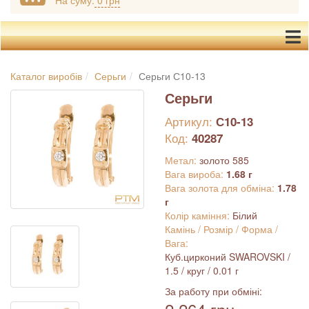
На суму:
0 грн
Каталог виробів
Серьги
Серьги С10-13
Серьги
Артикул:
С10-13
Код:
40287
Метал:
золото 585
Вага вироба:
1.68 г
Вага золота для обміна:
1.78
г
Колір каміння:
Білий
Камінь / Розмір / Форма /
Вага:
Куб.цирконий SWAROVSKI /
1.5 / круг / 0.01 г
За работу при обміні: