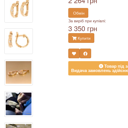
2 264 грн
Обмін
За виріб при купівлі:
3 350 грн
Купити
Товар під з
Видача замовлень здійсню