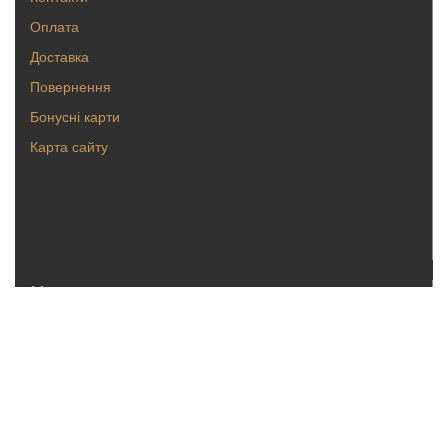
Оплата
Доставка
Повернення
Бонусні карти
Карта сайту
Каталог
Кольца
Серьги
Кулоны, булавки
Крестики, ладанки
Браслеты