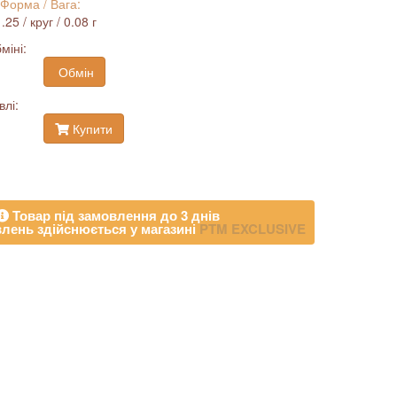
 Форма / Вага:
25 / круг / 0.08 г
міні:
Обмін
влі:
Купити
Товар під замовлення до 3 днів
лень здійснюється у магазині
PTM EXCLUSIVE