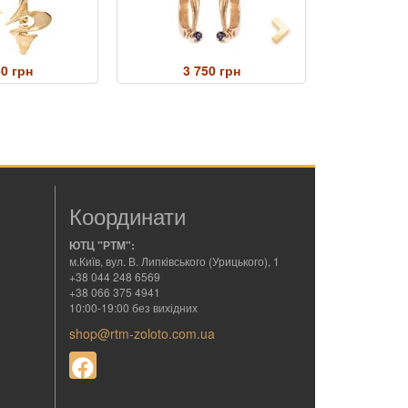
Next
60 грн
3 750 грн
3 
Координати
ЮТЦ "РТМ":
м.Київ, вул. В. Липківського (Урицького), 1
+38 044 248 6569
+38 066 375 4941
10:00-19:00 без вихідних
shop@rtm-zoloto.com.ua