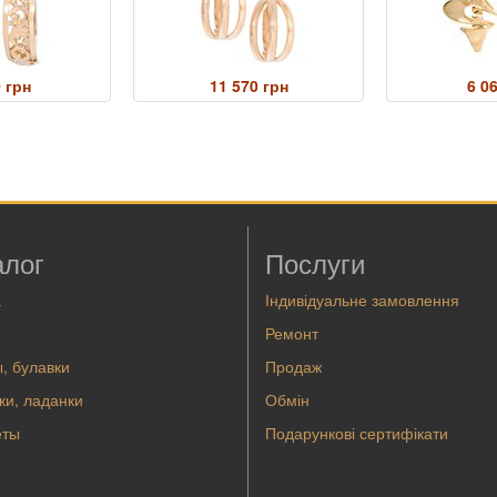
 грн
11 570 грн
6 0
алог
Послуги
а
Індивідуальне замовлення
Ремонт
, булавки
Продаж
ки, ладанки
Обмін
еты
Подарункові сертифікати