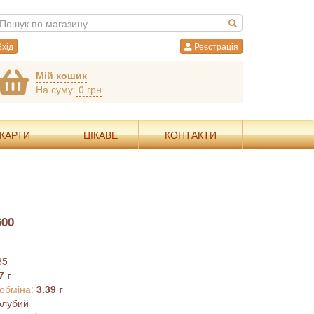
хід
Реєстрація
Мій кошик
На суму:
0 грн
 КАРТИ
ЦІКАВЕ
КОНТАКТИ
600
85
7 г
 обміна:
3.39 г
олубий