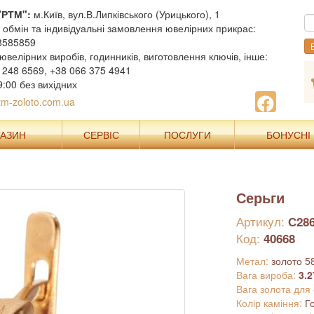
"РТМ":
м.Київ, вул.В.Липківського (Урицького), 1
, обмін та індивідуальні замовлення ювелірних прикрас:
8585859
В
ювелірних виробів, годинників, виготовлення ключів, інше:
 248 6569, +38 066 375 4941
9:00 без вихідних
m-zoloto.com.ua
ГАЗИН
СЕРВІС
ПОСЛУГИ
БОНУСНІ
Серьги
Артикул:
С28
Код:
40668
Метал:
золото 5
Вага вироба:
3.2
Вага золота для
Колір каміння:
Г