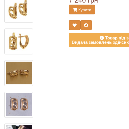
Купити
Товар під з
Видача замовлень здійсню