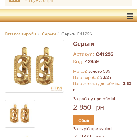
На суму:
0 грн
Каталог виробів
Серьги
Серьги С41226
Серьги
Артикул:
С41226
Код:
42959
Метал:
золото 585
Вага вироба:
3.62 г
Вага золота для обміна:
3.83
г
За работу при обміні:
2 850 грн
Обмін
За виріб при купівлі:
7 240 грн