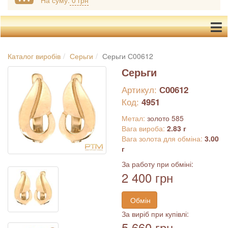
На суму:
0 грн
Каталог виробів
Серьги
Серьги С00612
Серьги
Артикул:
С00612
Код:
4951
Метал:
золото 585
Вага вироба:
2.83 г
Вага золота для обміна:
3.00
г
За работу при обміні:
2 400 грн
Обмін
За виріб при купівлі:
5 660 грн