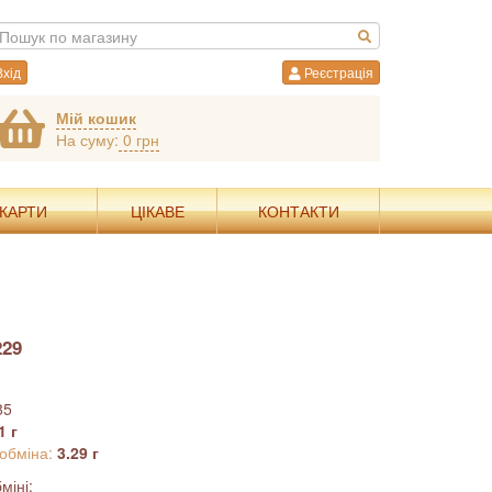
хід
Реєстрація
Мій кошик
На суму:
0 грн
 КАРТИ
ЦІКАВЕ
КОНТАКТИ
229
85
1 г
 обміна:
3.29 г
міні: