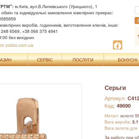
"РТМ":
м.Київ, вул.В.Липківського (Урицького), 1
, обмін та індивідуальні замовлення ювелірних прикрас:
8585859
В
ювелірних виробів, годинників, виготовлення ключів, інше:
 248 6569, +38 066 375 4941
9:00 без вихідних
m-zoloto.com.ua
ГАЗИН
СЕРВІС
ПОСЛУГИ
БОНУСНІ
Серьги
Артикул:
С41
Код:
49690
Метал:
золото 5
Вага вироба:
3.1
Вага золота для
За работу при об