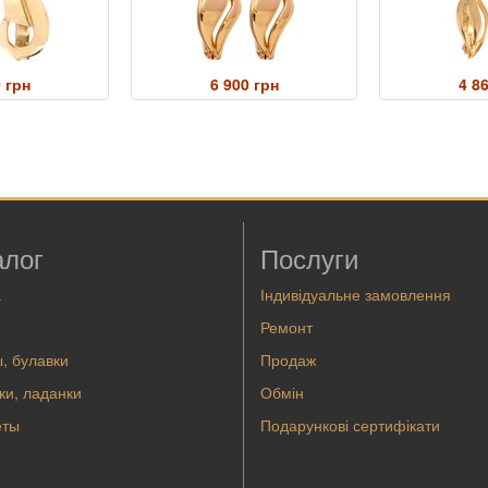
 грн
6 900 грн
4 8
алог
Послуги
а
Індивідуальне замовлення
Ремонт
, булавки
Продаж
ки, ладанки
Обмін
еты
Подарункові сертифікати