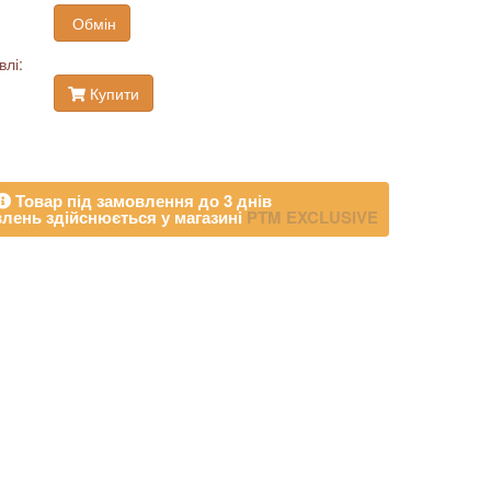
Обмін
влі:
Купити
Товар під замовлення до 3 днів
лень здійснюється у магазині
PTM EXCLUSIVE