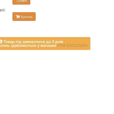
Обмін
влі:
Купити
Товар під замовлення до 3 днів
лень здійснюється у магазині
PTM EXCLUSIVE