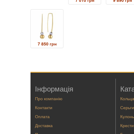
7 010 грн
9 890 грн
7 850 грн
Інформація
Кат
Про компанію
Кольц
Контакти
Серьги
Оплата
Кулоны
Доставка
Крести