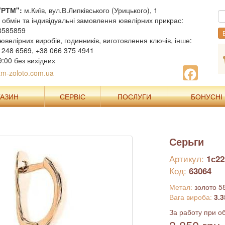
"РТМ":
м.Київ, вул.В.Липківського (Урицького), 1
, обмін та індивідуальні замовлення ювелірних прикрас:
8585859
В
ювелірних виробів, годинників, виготовлення ключів, інше:
 248 6569, +38 066 375 4941
9:00 без вихідних
m-zoloto.com.ua
ГАЗИН
СЕРВІС
ПОСЛУГИ
БОНУСНІ
Серьги
Артикул:
1с22
Код:
63064
Метал:
золото 5
Вага вироба:
3.3
За работу при об