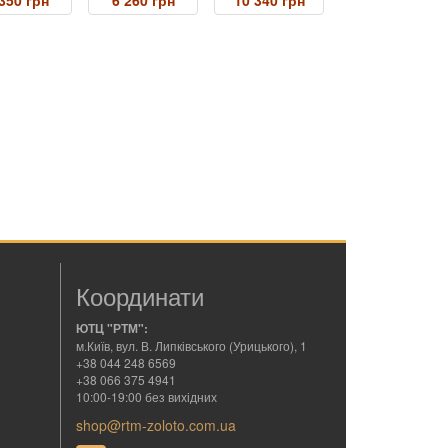
350 грн
6 260 грн
10 340 грн
Координати
ЮТЦ "РТМ":
м.Київ, вул. В. Липківського (Урицького), 1
+38 044 248 6569
+38 066 375 4941
10:00-19:00 без вихідних
shop@rtm-zoloto.com.ua