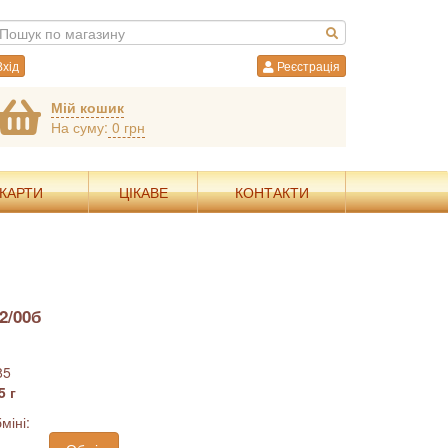
хід
Реєстрація
Мій кошик
На суму:
0 грн
 КАРТИ
ЦІКАВЕ
КОНТАКТИ
2/00б
85
5 г
міні: