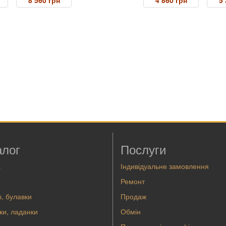
8 560 грн
4 860 грн
5 
алог
Послуги
а
Індивідуальне замовлення
Ремонт
, булавки
Продаж
ки, ладанки
Обмін