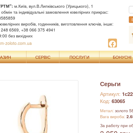
"РТМ":
м.Київ, вул.В.Липківського (Урицького), 1
, обмін та індивідуальні замовлення ювелірних прикрас:
8585859
В
ювелірних виробів, годинників, виготовлення ключів, інше:
 248 6569, +38 066 375 4941
9:00 без вихідних
m-zoloto.com.ua
ГАЗИН
СЕРВІС
ПОСЛУГИ
БОНУСНІ
Серьги
Артикул:
1с22
Код:
63065
Метал:
золото 5
Вага вироба:
2.6
За работу при об