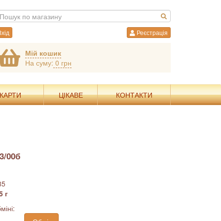
хід
Реєстрація
Мій кошик
На суму:
0 грн
 КАРТИ
ЦІКАВЕ
КОНТАКТИ
3/00б
85
5 г
міні: