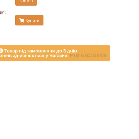
Обмін
влі:
Купити
Товар під замовлення до 3 днів
лень здійснюється у магазині
PTM EXCLUSIVE