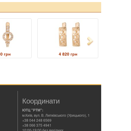
Next
50 грн
4 820 грн
9 
Координати
ЮТЦ "РТМ":
м.Київ, вул. В. Липківського (Урицького), 1
+38 044 248 6569
+38 066 375 4941
10:00-19:00 без вихідних