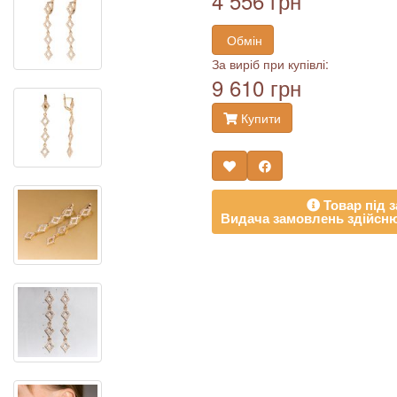
4 556 грн
Обмін
За виріб при купівлі:
9 610 грн
Купити
Товар під з
Видача замовлень здійсню