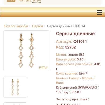
На суму:
0 грн
Каталог виробів
Серьги
Серьги длинные С41014
Серьги длинные
Артикул:
С41014
Код:
32732
Метал:
золото 585
Вага вироба:
5.10 г
Вага золота для обміна:
4.81
г
Колір каміння:
Білий
Камінь / Розмір / Форма /
Вага:
Куб.цирконий SWAROVSKI /
1.5 / круг / 0.58 г
За работу при обміні: