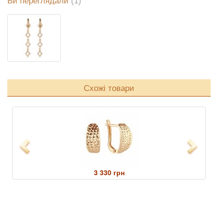
Ви переглядали
(1)
Схожі товари
Previous
Next
3 330 грн