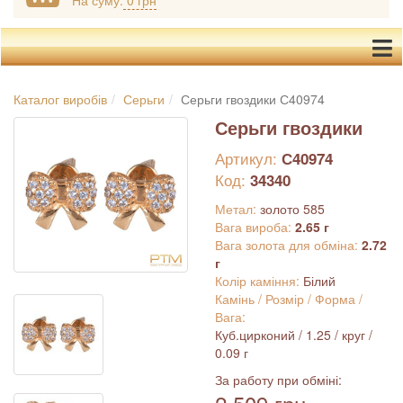
На суму:
0 грн
Каталог виробів
Серьги
Серьги гвоздики С40974
Серьги гвоздики
Артикул:
С40974
Код:
34340
Метал:
золото 585
Вага вироба:
2.65 г
Вага золота для обміна:
2.72
г
Колір каміння:
Білий
Камінь / Розмір / Форма /
Вага:
Куб.цирконий / 1.25 / круг /
0.09 г
За работу при обміні: