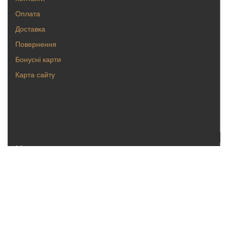
Оплата
Доставка
Повернення
Бонусні карти
Карта сайту
Каталог
Кольца
Серьги
Кулоны, булавки
Крестики, ладанки
Браслеты