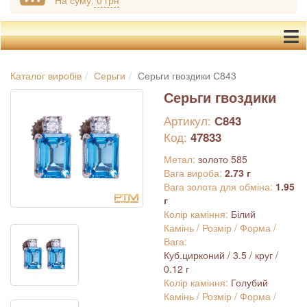
На суму:
0 грн
Каталог виробів
Серьги
Серьги гвоздики С843
Серьги гвоздики
Артикул:
С843
Код:
47833
Метал:
золото 585
Вага вироба:
2.73 г
Вага золота для обміна:
1.95
г
Колір каміння:
Білий
Камінь / Розмір / Форма /
Вага:
Куб.цирконий / 3.5 / круг /
0.12 г
Колір каміння:
Голубий
Камінь / Розмір / Форма /