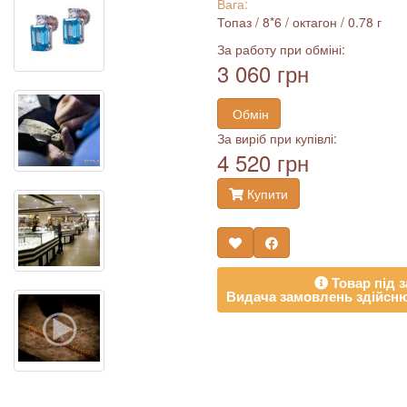
Вага:
Топаз / 8*6 / октагон / 0.78 г
За работу при обміні:
3 060 грн
Обмін
За виріб при купівлі:
4 520 грн
Купити
Товар під з
Видача замовлень здійсню