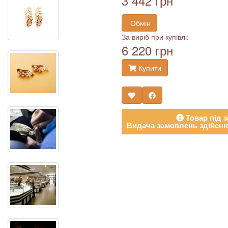
3 442 грн
Обмін
За виріб при купівлі:
6 220 грн
Купити
Товар під з
Видача замовлень здійсню