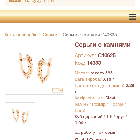
На суму:
0 грн
Каталог виробів
Серьги
Серьги с камнями С40625
Серьги с камнями
Артикул:
С40625
Код:
14383
Метал:
золото 585
Вага вироба:
3.18 г
Вага золота для обміна:
3.29
г
Колір каміння:
Білий
Камінь / Розмір / Форма /
Вага:
Куб.цирконий / 1.5 / круг /
0.09 г
За работу при обміні: