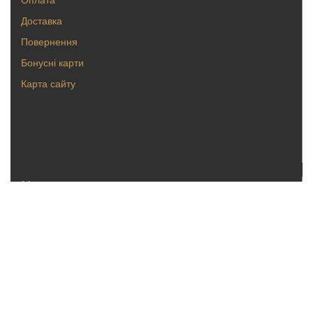
Доставка
Повернення
Бонусні карти
Карта сайту
Каталог
Кольца
Серьги
Кулоны, булавки
Крестики, ладанки
Браслеты