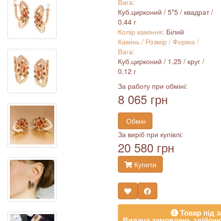
Вага:
Куб.цирконий / 5*5 / квадрат /
0.44 г
Колір каміння:
Білий
Камінь / Розмір / Форма /
Вага:
Куб.цирконий / 1.25 / круг /
0.12 г
За работу при обміні:
8 065 грн
Обмін
За виріб при купівлі:
20 580 грн
Купити
Товар під з
Видача замовлень здійсню