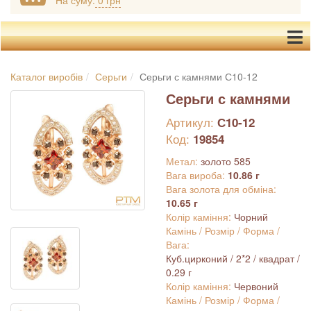
На суму:
0 грн
Каталог виробів
Серьги
Серьги с камнями С10-12
Серьги с камнями
Артикул:
С10-12
Код:
19854
Метал:
золото 585
Вага вироба:
10.86 г
Вага золота для обміна:
10.65 г
Колір каміння:
Чорний
Камінь / Розмір / Форма /
Вага:
Куб.цирконий / 2*2 / квадрат /
0.29 г
Колір каміння:
Червоний
Камінь / Розмір / Форма /