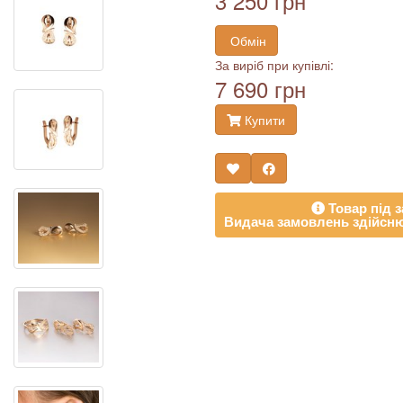
3 250 грн
Обмін
За виріб при купівлі:
7 690 грн
Купити
Товар під з
Видача замовлень здійсню