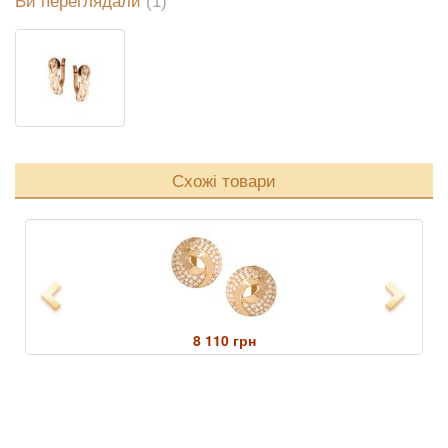
Ви переглядали
(1)
Схожі товари
Previous
Next
8 110 грн