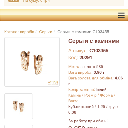
На суму:
0 грн
Каталог виробів
Серьги
Серьги с камнями С103455
Серьги с камнями
Артикул:
С103455
Код:
20291
Метал:
золото 585
Вага вироба:
3.90 г
Вага золота для обміна:
4.06
г
Колір каміння:
Білий
Камінь / Розмір / Форма /
Вага:
Куб.цирконий / 1.25 / круг /
0.08 г
За работу при обміні: