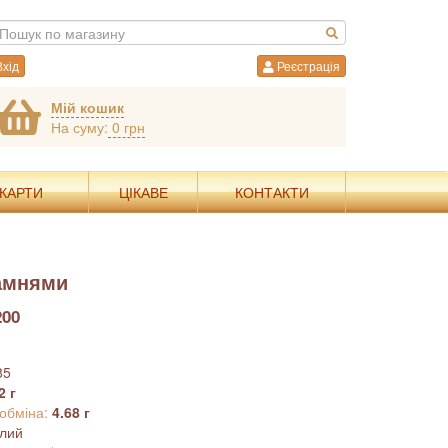
хід
Реєстрація
Мій кошик
На суму:
0 грн
 КАРТИ
ЦІКАВЕ
КОНТАКТИ
камнями
200
85
2 г
 обміна:
4.68 г
ілий