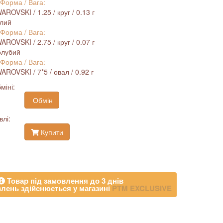
 Форма / Вага:
ROVSKI / 1.25 / круг / 0.13 г
ілий
 Форма / Вага:
ROVSKI / 2.75 / круг / 0.07 г
олубий
 Форма / Вага:
ROVSKI / 7*5 / овал / 0.92 г
міні:
Обмін
влі:
Купити
Товар під замовлення до 3 днів
лень здійснюється у магазині
PTM EXCLUSIVE