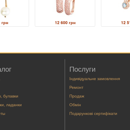
 грн
12 600 грн
12 5
алог
Послуги
а
Індивідуальне замовлення
Ремонт
, булавки
Продаж
ки, ладанки
Обмін
еты
Подарункові сертифікати