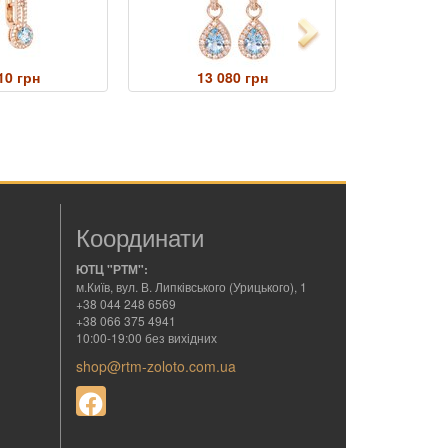
Next
10 грн
13 080 грн
16 
Координати
ЮТЦ "РТМ":
м.Київ, вул. В. Липківського (Урицького), 1
+38 044 248 6569
+38 066 375 4941
10:00-19:00 без вихідних
shop@rtm-zoloto.com.ua