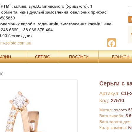
"РТМ":
м.Київ, вул.В.Липківського (Урицького), 1
, обмін та індивідуальні замовлення ювелірних прикрас:
8585859
В
ювелірних виробів, годинників, виготовлення ключів, інше:
 248 6569, +38 066 375 4941
9:00 без вихідних
m-zoloto.com.ua
ГАЗИН
СЕРВІС
ПОСЛУГИ
БОНУСНІ
00
Серьги с 
Артикул:
СЦ-
Код:
27510
Метал:
золото 5
Вага вироба:
5.5
Вага золота для
Колір каміння:
Б