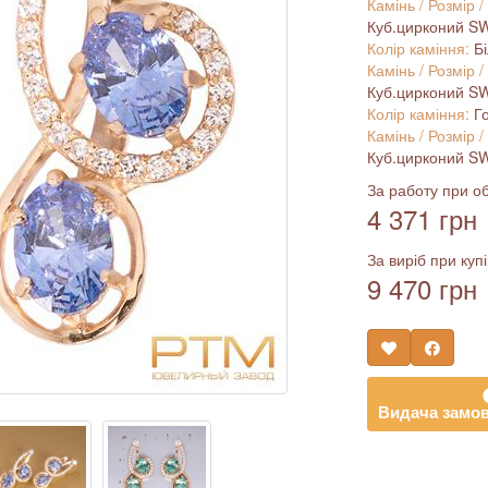
Камінь / Розмір /
Куб.цирконий SWA
Колір каміння:
Б
Камінь / Розмір /
Куб.цирконий SWA
Колір каміння:
Г
Камінь / Розмір /
Куб.цирконий SWA
За работу при об
4 371 грн
За виріб при купі
9 470 грн
Видача замов