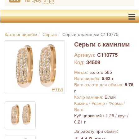
На суму:
0 грн
Каталог виробів
Серьги
Серьги с камнями С110775
Серьги с камнями
Артикул:
С110775
Код:
34509
Метал:
золото 585
Вага вироба:
5.62 г
Вага золота для обміна:
5.76
г
Колір каміння:
Білий
Камінь / Розмір / Форма /
Вага:
Куб.цирконий / 1.25 / круг /
0.21 г
За работу при обміні: