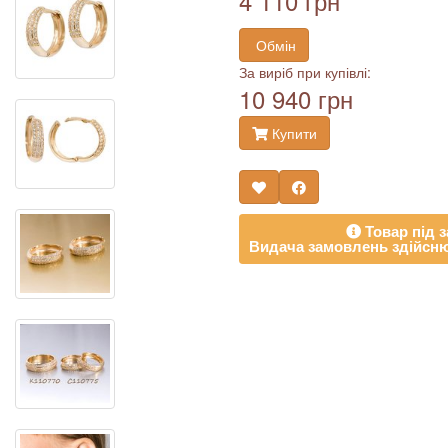
4 110 грн
Обмін
За виріб при купівлі:
10 940 грн
Купити
Товар під з
Видача замовлень здійсню